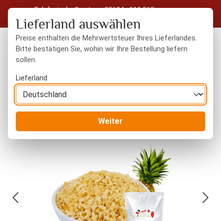
Telefonische Beratung: 05604 - 919 563
Zum Hauptinhalt springen
Kostenloser Versand in Deutschland ab 50 € Warenwert
Lieferland auswählen
Preise enthalten die Mehrwertsteuer Ihres Lieferlandes.
Bitte bestätigen Sie, wohin wir Ihre Bestellung liefern
sollen.
Du hast 0 Produkte
Warenk
Lieferland
Trockenfrüchte
gefriergetrocknet
Weiter
Bildergalerie überspringen