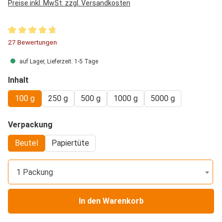
Preise inkl. MwSt. zzgl. Versandkosten
Durchschnittliche Bewertung von 4.76 von 5 Sternen
27 Bewertungen
auf Lager, Lieferzeit: 1-5 Tage
auswählen
Inhalt
100 g
250 g
500 g
1000 g
5000 g
auswählen
Verpackung
Beutel
Papiertüte
1 Packung
In den Warenkorb