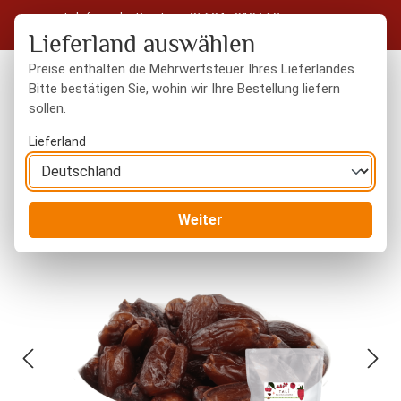
Telefonische Beratung: 05604 - 919 563
Zum Hauptinhalt springen
Kostenloser Versand in Deutschland ab 50 € Warenwert
Lieferland auswählen
Preise enthalten die Mehrwertsteuer Ihres Lieferlandes.
Bitte bestätigen Sie, wohin wir Ihre Bestellung liefern
sollen.
Du hast 0 Produkte
Warenk
Lieferland
Trockenfrüchte
naturbelassen
Weiter
Bildergalerie überspringen