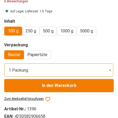
Durchschnittliche Bewertung von 5 von 5 Sternen
6 Bewertungen
auf Lager, Lieferzeit: 1-5 Tage
auswählen
Inhalt
100 g
250 g
500 g
1000 g
5000 g
auswählen
Verpackung
Beutel
Papiertüte
1 Packung
In den Warenkorb
Zum Merkzettel hinzufügen
Artikel-Nr.:
1396
EAN:
4250582906658