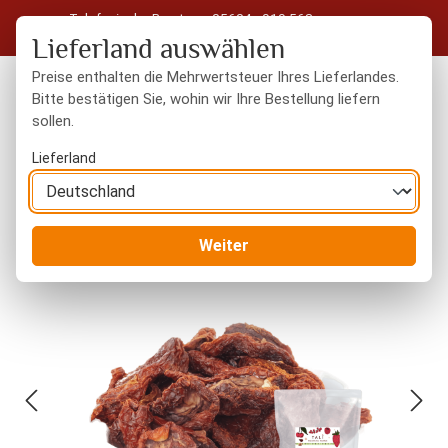
Telefonische Beratung: 05604 - 919 563
Zum Hauptinhalt springen
Kostenloser Versand in Deutschland ab 50 € Warenwert
Lieferland auswählen
Preise enthalten die Mehrwertsteuer Ihres Lieferlandes.
Bitte bestätigen Sie, wohin wir Ihre Bestellung liefern
sollen.
Du hast 0 Produkte
Warenk
Lieferland
Trockenfrüchte
naturbelassen
Weiter
Bildergalerie überspringen