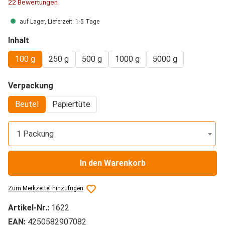
Durchschnittliche Bewertung von 4.8 von 5 Sternen
22 Bewertungen
auf Lager, Lieferzeit: 1-5 Tage
auswählen
Inhalt
100 g
250 g
500 g
1000 g
5000 g
auswählen
Verpackung
Beutel
Papiertüte
1 Packung
In den Warenkorb
Zum Merkzettel hinzufügen
Artikel-Nr.:
1622
EAN:
4250582907082