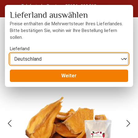
Telefonische Beratung: 05604 - 919 563
Zum Hauptinhalt springen
Kostenloser Versand in Deutschland ab 50 € Warenwert
Lieferland auswählen
Preise enthalten die Mehrwertsteuer Ihres Lieferlandes.
Bitte bestätigen Sie, wohin wir Ihre Bestellung liefern
sollen.
Du hast 0 Produkte
Warenk
Lieferland
Trockenfrüchte
naturbelassen
Weiter
Bildergalerie überspringen