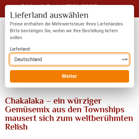
Telefonische Beratung: 05604 - 919 563
Zum Hauptinhalt springen
Kostenloser Versand in Deutschland ab 50 € Warenwert
Lieferland auswählen
Preise enthalten die Mehrwertsteuer Ihres Lieferlandes.
Bitte bestätigen Sie, wohin wir Ihre Bestellung liefern
sollen.
Du hast 0 Produkte
Warenk
Lieferland
Blog
Chakalaka – ein würziger Gemüsemix aus den Townships
Weiter
mausert sich zum weltberühmten Relish
Chakalaka – ein würziger
Gemüsemix aus den Townships
mausert sich zum weltberühmten
Relish