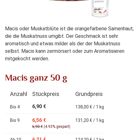
Macis oder Muskatblüte ist die orangefarbene Samenhaut,
die die Muskatnuss umgibt. Der Geschmack ist sehr
aromatisch und etwas milder als der der Muskatnuss
selbst. Macis kann zermörsert oder zum Aromatisieren
mitgekocht werden.
Macis ganz 50 g
Anzahl
Stückpreis
Grundpreis
6,90 €
Bis
4
138,00 € / 1 kg
6,56 €
Bis
9
131,20 € / 1 kg
6,90 €
(4.93% gespart)
6,21 €
Ab
10
124,20 € / 1 kg