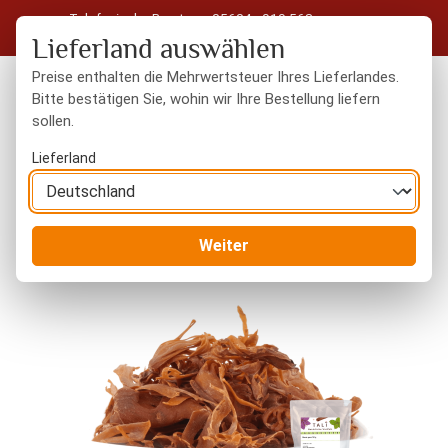
Telefonische Beratung: 05604 - 919 563
Zum Hauptinhalt springen
Kostenloser Versand in Deutschland ab 50 € Warenwert
Lieferland auswählen
Preise enthalten die Mehrwertsteuer Ihres Lieferlandes.
Bitte bestätigen Sie, wohin wir Ihre Bestellung liefern
sollen.
Du hast 0 Produkte
Warenk
Lieferland
Gewürze
ganze Gewürze
Weiter
Bildergalerie überspringen