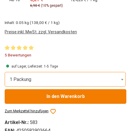
6,90 €
(10% gespart)
Inhalt:
0.05 kg
(138,00 € / 1 kg)
Preise inkl. MwSt. zzgl. Versandkosten
Durchschnittliche Bewertung von 5 von 5 Sternen
5 Bewertungen
auf Lager, Lieferzeit: 1-5 Tage
1 Packung
In den Warenkorb
Zum Merkzettel hinzufügen
Artikel-Nr.:
583
EAN:
4250582903664