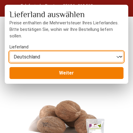
Telefonische Beratung: 05604 - 919 563
Zum Hauptinhalt springen
Kostenloser Versand in Deutschland ab 50 € Warenwert
Lieferland auswählen
Preise enthalten die Mehrwertsteuer Ihres Lieferlandes.
Bitte bestätigen Sie, wohin wir Ihre Bestellung liefern
sollen.
Du hast 0 Produkte
Warenk
Lieferland
Gewürze
ganze Gewürze
Weiter
Bildergalerie überspringen