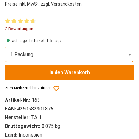
Preise inkl. MwSt. zzgl. Versandkosten
Durchschnittliche Bewertung von 4.75 von 5 Sternen
2 Bewertungen
auf Lager, Lieferzeit: 1-5 Tage
1 Packung
In den Warenkorb
Zum Merkzettel hinzufügen
Artikel-Nr.:
163
EAN:
4250582901875
Hersteller:
TALi
Bruttogewicht:
0.075 kg
Land:
Indonesien