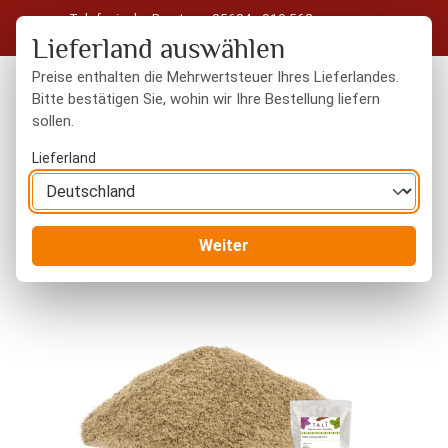
Telefonische Beratung: 05604 - 919 563
Zum Hauptinhalt springen
Kostenloser Versand in Deutschland ab 50 € Warenwert
Lieferland auswählen
Preise enthalten die Mehrwertsteuer Ihres Lieferlandes.
Bitte bestätigen Sie, wohin wir Ihre Bestellung liefern
sollen.
Du hast 0 Produkte
Warenk
Lieferland
Gewürze
gemahlene Gewürze
Weiter
Bildergalerie überspringen