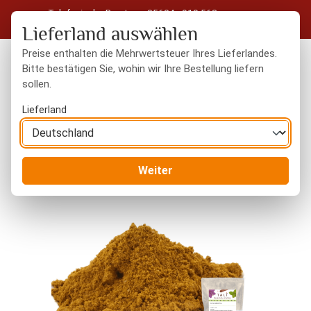
Telefonische Beratung: 05604 - 919 563
Zum Hauptinhalt springen
Kostenloser Versand in Deutschland ab 50 € Warenwert
Lieferland auswählen
Preise enthalten die Mehrwertsteuer Ihres Lieferlandes.
Bitte bestätigen Sie, wohin wir Ihre Bestellung liefern
sollen.
Du hast 0 Produkte
Warenk
Lieferland
Gewürze
Gewürzmischungen
Weiter
Bildergalerie überspringen