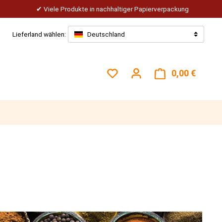
Viele Produkte in nachhaltiger Papierverpackung
Lieferland wählen:
Deutschland
Du hast 0 Produkte auf dem
0,00 €
Warenk