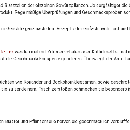
 Blattteilen der einzelnen Gewürzpflanzen. Je sorgfältiger die
 Produkt. Regelmäßige Überprüfungen und Geschmacksproben sorg
um Gerichte ganz nach dem Rezept oder einfach nach Lust und L
feffer
werden mal mit Zitronenschalen oder Kaffirlimette, mal 
sst die Geschmacksknospen explodieren. Überwiegt der Anteil an 
 Früchten wie Koriander und Bockshornkleesamen, sowie geschro
sie zu zerkleinern. Frisch zerstoßen schmecken sie besonders in
n Blätter und Pflanzenteile hervor, die geschmacklich verblüff