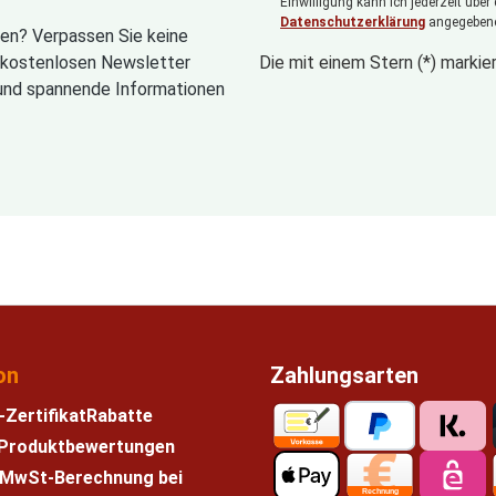
Einwilligung kann ich jederzeit über
Datenschutzerklärung
angegebene
en? Verpassen Sie keine
n kostenlosen Newsletter
Die mit einem Stern (*) markier
und spannende Informationen
on
Zahlungsarten
-Zertifikat
Rabatte
e Produktbewertungen
 MwSt-Berechnung bei