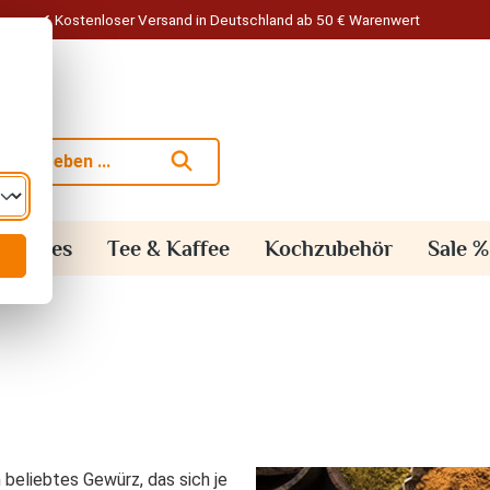
Kostenloser Versand in Deutschland ab 50 € Warenwert
alisches
Tee & Kaffee
Kochzubehör
Sale %
 beliebtes Gewürz, das sich je