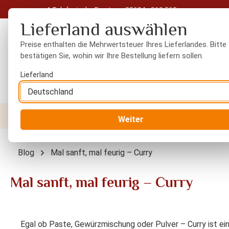
Telefonische Beratung: 05604 - 919 563
 Hauptinhalt springen
Zur Suche springen
Zur Hauptnavigation springen
Lieferland auswählen
Preise enthalten die Mehrwertsteuer Ihres Lieferlandes. Bitte
bestätigen Sie, wohin wir Ihre Bestellung liefern sollen.
Lieferland
Nüsse
Trockenfrüchte
Gewürze
Orient
Weiter
Blog
Mal sanft, mal feurig – Curry
Mal sanft, mal feurig – Curry
Egal ob Paste, Gewürzmischung oder Pulver – Curry ist ein