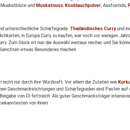
, Muskatblüte und
Muskatnuss
,
Knoblauchpulver
, Asafoetida,
nd unterschiedliche Schärfegrade.
Thailändisches Curry
und in
hkeiten, in Europa Curry zu kaufen, war noch vor wenigen Jahr
rry. Zum Glück ist nun die Auswahl weitaus reicher, und Sie kön
n Gerichten etwas Besonderes machen.
nicht nur durch ihre Würzkraft. Vor allem die Zutaten wie
Kurk
edenen Geschmacksrichtungen und Schärfegraden sind Pasten auf 
er Beigabe von Öl fettreich. Als guter Geschmacksträger intensi
 bekanntesten von ihnen.