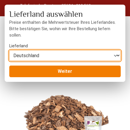
Telefonische Beratung: 05604 - 919 563
Zum Hauptinhalt springen
Kostenloser Versand in Deutschland ab 50 € Warenwert
Lieferland auswählen
Preise enthalten die Mehrwertsteuer Ihres Lieferlandes.
Bitte bestätigen Sie, wohin wir Ihre Bestellung liefern
sollen.
Du hast 0 Produkte
Warenk
Lieferland
Gewürze
Gewürzmischungen
Weiter
Bildergalerie überspringen