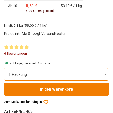
5,31 €
Ab
10
53,10 € / 1 kg
5,90 €
(10% gespart)
Inhalt:
0.1 kg
(59,00 € / 1 kg)
Preise inkl. MwSt. zzgl. Versandkosten
Durchschnittliche Bewertung von 4.67 von 5 Sternen
6 Bewertungen
auf Lager, Lieferzeit: 1-5 Tage
1 Packung
In den Warenkorb
Zum Merkzettel hinzufügen
Artikel-Nr.:
469