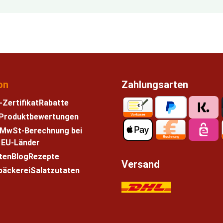
on
Zahlungsarten
-Zertifikat
Rabatte
e Produktbewertungen
 MwSt-Berechnung bei
n EU-Länder
ten
Blog
Rezepte
Versand
bäckerei
Salatzutaten