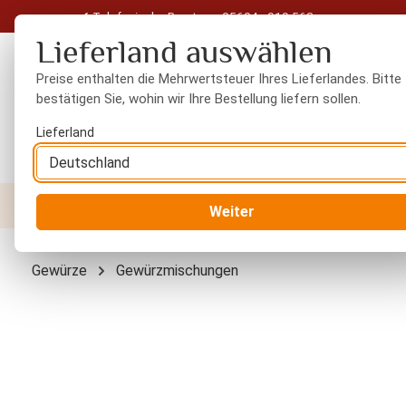
Telefonische Beratung: 05604 - 919 563
 Hauptinhalt springen
Zur Suche springen
Zur Hauptnavigation springen
Lieferland auswählen
Preise enthalten die Mehrwertsteuer Ihres Lieferlandes. Bitte
bestätigen Sie, wohin wir Ihre Bestellung liefern sollen.
Lieferland
Nüsse
Trockenfrüchte
Gewürze
Orient
Weiter
Gewürze
Gewürzmischungen
Bildergalerie überspringen