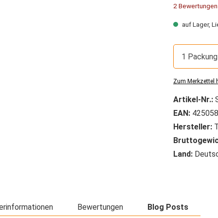
Durchschnitt
2 Bewertungen
auf Lager, Li
1 Packung
Zum Merkzettel 
Artikel-Nr.:
EAN:
425058
Hersteller:
T
Bruttogewic
Land:
Deutsc
erinformationen
Bewertungen
Blog Posts