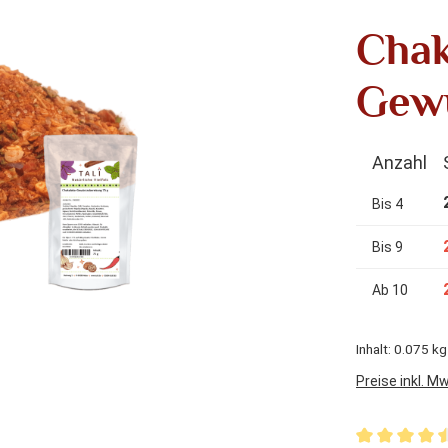
Chak
Gewü
Anzahl
Bis
4
Bis
9
Ab
10
Inhalt:
0.075 k
Preise inkl. M