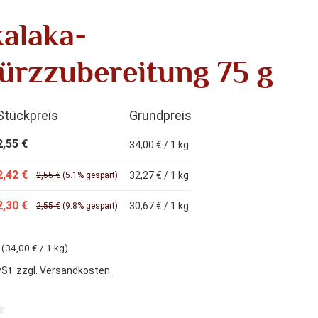
alaka-
rzzubereitung 75 g
Stückpreis
Grundpreis
2,55 €
34,00 € / 1 kg
2,42 €
32,27 € / 1 kg
2,55 €
(5.1% gespart)
2,30 €
30,67 € / 1 kg
2,55 €
(9.8% gespart)
g
(34,00 € / 1 kg)
wSt. zzgl. Versandkosten