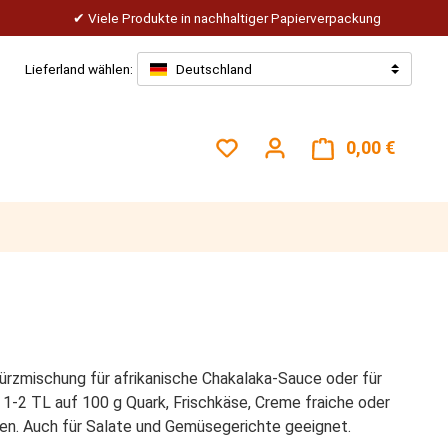
Viele Produkte in nachhaltiger Papierverpackung
Lieferland wählen:
Deutschland
Du hast 0 Produkte auf dem
0,00 €
Warenk
rzmischung für afrikanische Chakalaka-Sauce oder für
. 1-2 TL auf 100 g Quark, Frischkäse, Creme fraiche oder
n. Auch für Salate und Gemüsegerichte geeignet.