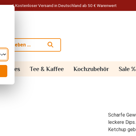
Kostenloser Versand in Deutschland ab 50 € Warenwert
alisches
Tee & Kaffee
Kochzubehör
Sale %
Scharfe Gewü
leckere Dips
Ketchup gebe