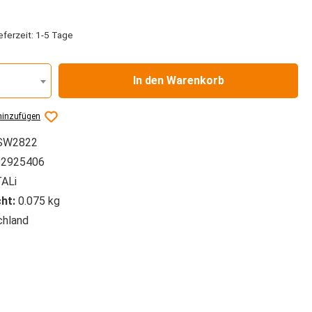
liche Bewertung von 4.5 von 5 Sternen
eferzeit: 1-5 Tage
In den Warenkorb
hinzufügen
SW2822
2925406
ALi
ht:
0.075 kg
hland