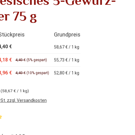
esisches 5-Gewürz-
er 75 g
Stückpreis
Grundpreis
4,40 €
58,67 € / 1 kg
4,18 €
55,73 € / 1 kg
4,40 €
(5% gespart)
3,96 €
52,80 € / 1 kg
4,40 €
(10% gespart)
g
(58,67 € / 1 kg)
wSt. zzgl. Versandkosten
liche Bewertung von 5 von 5 Sternen