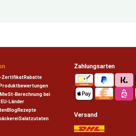
on
Zahlungsarten
-Zertifikat
Rabatte
e Produktbewertungen
 MwSt-Berechnung bei
n EU-Länder
ten
Blog
Rezepte
Versand
bäckerei
Salatzutaten