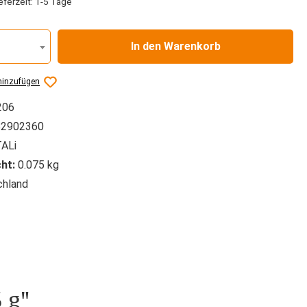
eferzeit: 1-5 Tage
In den Warenkorb
hinzufügen
206
2902360
ALi
ht:
0.075 kg
hland
 g"