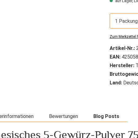
auf Lager, Li
1 Packung
Zum Merkzettel 
Artikel-Nr.:
EAN:
425058
Hersteller:
T
Bruttogewic
Land:
Deutsc
erinformationen
Bewertungen
Blog Posts
esisches 5-Gewürz-Pulver 75