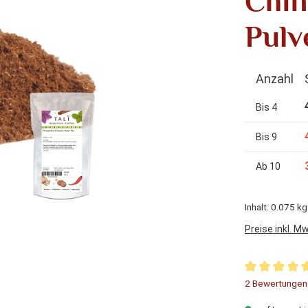
Chin
Pulv
Anzahl
Bis
4
Bis
9
Ab
10
Inhalt:
0.075 k
Preise inkl. M
Durchschnitt
2 Bewertungen