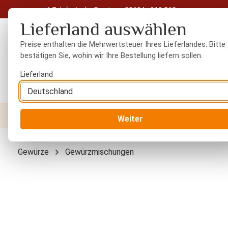
Telefonische Beratung: 05604 - 919 563
 Hauptinhalt springen
Zur Suche springen
Zur Hauptnavigation springen
Lieferland auswählen
Preise enthalten die Mehrwertsteuer Ihres Lieferlandes. Bitte
bestätigen Sie, wohin wir Ihre Bestellung liefern sollen.
Lieferland
Nüsse
Trockenfrüchte
Gewürze
Orient
Weiter
Gewürze
Gewürzmischungen
Bildergalerie überspringen