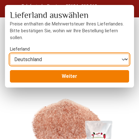
Telefonische Beratung: 05604 - 919 563
Zum Hauptinhalt springen
Kostenloser Versand in Deutschland ab 50 € Warenwert
Lieferland auswählen
Preise enthalten die Mehrwertsteuer Ihres Lieferlandes.
Bitte bestätigen Sie, wohin wir Ihre Bestellung liefern
sollen.
Du hast 0 Produkte
Warenk
Lieferland
Gewürze
Gourmet-Salze
Weiter
Bildergalerie überspringen