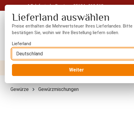
Telefonische Beratung: 05604 - 919 563
 Hauptinhalt springen
Zur Suche springen
Zur Hauptnavigation springen
Lieferland auswählen
Preise enthalten die Mehrwertsteuer Ihres Lieferlandes. Bitte
bestätigen Sie, wohin wir Ihre Bestellung liefern sollen.
Lieferland
Nüsse
Trockenfrüchte
Gewürze
Orient
Weiter
Gewürze
Gewürzmischungen
Bildergalerie überspringen