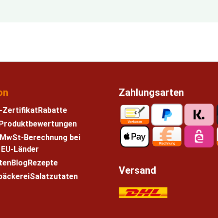
on
Zahlungsarten
-Zertifikat
Rabatte
e Produktbewertungen
 MwSt-Berechnung bei
n EU-Länder
ten
Blog
Rezepte
Versand
bäckerei
Salatzutaten