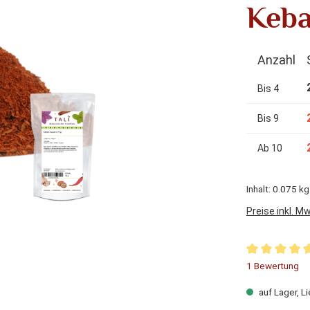
Keba
Anzahl
Bis
4
Bis
9
Ab
10
Inhalt:
0.075 k
Preise inkl. M
Durchschnitt
1 Bewertung
auf Lager, Li