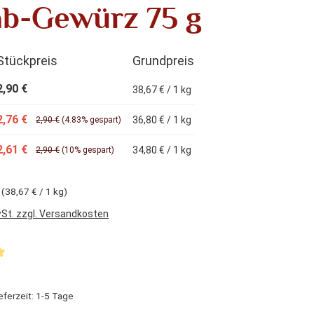
b-Gewürz 75 g
Stückpreis
Grundpreis
2,90 €
38,67 € / 1 kg
2,76 €
36,80 € / 1 kg
2,90 €
(4.83% gespart)
2,61 €
34,80 € / 1 kg
2,90 €
(10% gespart)
g
(38,67 € / 1 kg)
wSt. zzgl. Versandkosten
liche Bewertung von 5 von 5 Sternen
eferzeit: 1-5 Tage