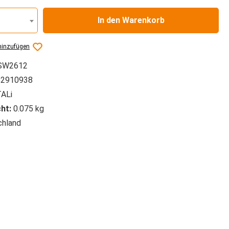
In den Warenkorb
hinzufügen
SW2612
2910938
ALi
ht:
0.075 kg
hland