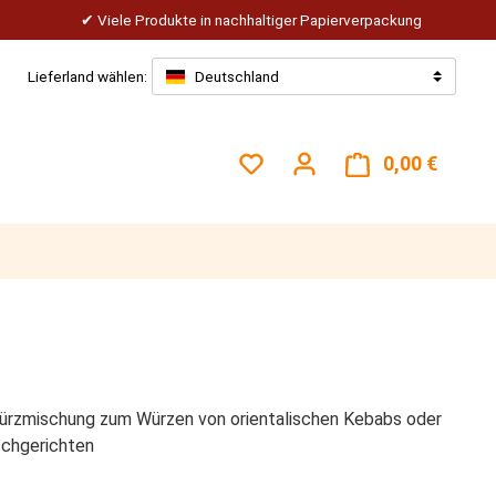
Viele Produkte in nachhaltiger Papierverpackung
Lieferland wählen:
Deutschland
Du hast 0 Produkte auf dem
0,00 €
Warenk
ürzmischung zum Würzen von orientalischen Kebabs oder
schgerichten