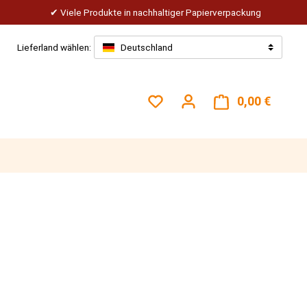
Viele Produkte in nachhaltiger Papierverpackung
Lieferland wählen:
Deutschland
Du hast 0 Produkte auf dem
0,00 €
Warenk