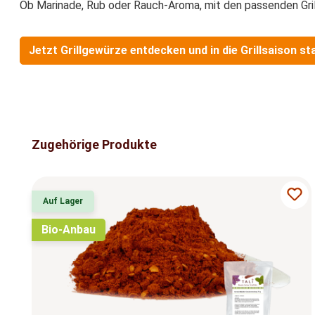
Ob Marinade, Rub oder Rauch-Aroma, mit den passenden Grillg
Jetzt Grillgewürze entdecken und in die Grillsaison st
Produktgalerie überspringen
Zugehörige Produkte
Auf Lager
Bio-Anbau