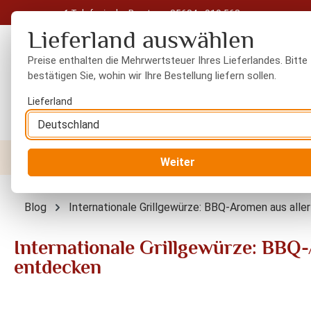
Telefonische Beratung: 05604 - 919 563
 Hauptinhalt springen
Zur Suche springen
Zur Hauptnavigation springen
Lieferland auswählen
Preise enthalten die Mehrwertsteuer Ihres Lieferlandes. Bitte
bestätigen Sie, wohin wir Ihre Bestellung liefern sollen.
Lieferland
Nüsse
Trockenfrüchte
Gewürze
Orient
Weiter
Blog
Internationale Grillgewürze: BBQ-Aromen aus all
Internationale Grillgewürze: BBQ-
entdecken