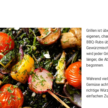
Grillen ist ü
eigenen, cha
BBQ-Rubs übe
Gewürzmischu
wird jeder G
länger, die A
begonnen.
Während viel
Gemüse achte
richtige Wü
einfachen Z