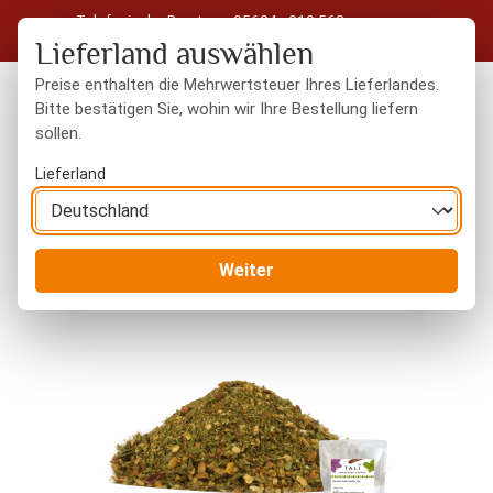
Telefonische Beratung: 05604 - 919 563
Zum Hauptinhalt springen
Kostenloser Versand in Deutschland ab 50 € Warenwert
Lieferland auswählen
Preise enthalten die Mehrwertsteuer Ihres Lieferlandes.
Bitte bestätigen Sie, wohin wir Ihre Bestellung liefern
sollen.
Du hast 0 Produkte
Warenk
Lieferland
Gewürze
Gewürzmischungen
Weiter
Bildergalerie überspringen