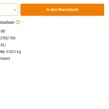
In den Warenkorb
hinzufügen
188
2902186
ALi
ht:
0.025 kg
hland