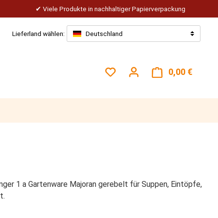
Viele Produkte in nachhaltiger Papierverpackung
Lieferland wählen:
Deutschland
Du hast 0 Produkte auf dem
0,00 €
Warenk
inger 1 a Gartenware Majoran gerebelt für Suppen, Eintöpfe,
t.