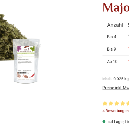
Majo
Anzahl
Bis
4
Bis
9
Ab
10
Inhalt:
0.025 k
Preise inkl. M
Durchschnitt
4 Bewertungen
auf Lager, Li