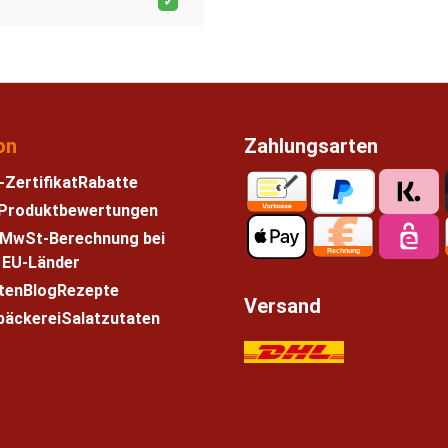
on
Zahlungsarten
-Zertifikat
Rabatte
e Produktbewertungen
 MwSt-Berechnung bei
n EU-Länder
ten
Blog
Rezepte
Versand
bäckerei
Salatzutaten