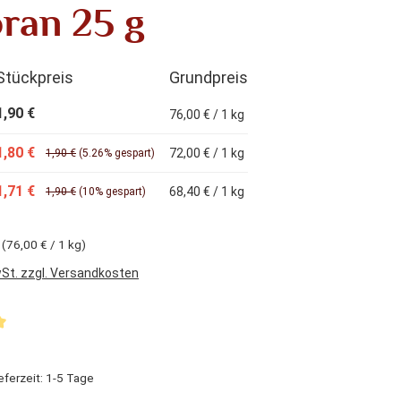
ran 25 g
Stückpreis
Grundpreis
1,90 €
76,00 € / 1 kg
1,80 €
72,00 € / 1 kg
1,90 €
(5.26% gespart)
1,71 €
68,40 € / 1 kg
1,90 €
(10% gespart)
g
(76,00 € / 1 kg)
wSt. zzgl. Versandkosten
liche Bewertung von 5 von 5 Sternen
eferzeit: 1-5 Tage