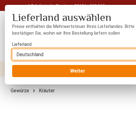
Telefonische Beratung: 05604 - 919 563
 Hauptinhalt springen
Zur Suche springen
Zur Hauptnavigation springen
Lieferland auswählen
Preise enthalten die Mehrwertsteuer Ihres Lieferlandes. Bitte
bestätigen Sie, wohin wir Ihre Bestellung liefern sollen.
Lieferland
Nüsse
Trockenfrüchte
Gewürze
Orient
Weiter
Gewürze
Kräuter
Bildergalerie überspringen