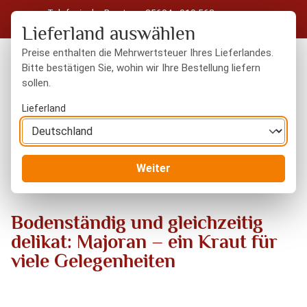
Telefonische Beratung: 05604 - 919 563
Zum Hauptinhalt springen
Kostenloser Versand in Deutschland ab 50 € Warenwert
Lieferland auswählen
Preise enthalten die Mehrwertsteuer Ihres Lieferlandes.
Bitte bestätigen Sie, wohin wir Ihre Bestellung liefern
sollen.
Du hast 0 Produkte
Warenk
Lieferland
Blog
Bodenständig und gleichzeitig delikat: Majoran – ein
Weiter
Kraut für viele Gelegenheiten
Bodenständig und gleichzeitig
delikat: Majoran – ein Kraut für
viele Gelegenheiten