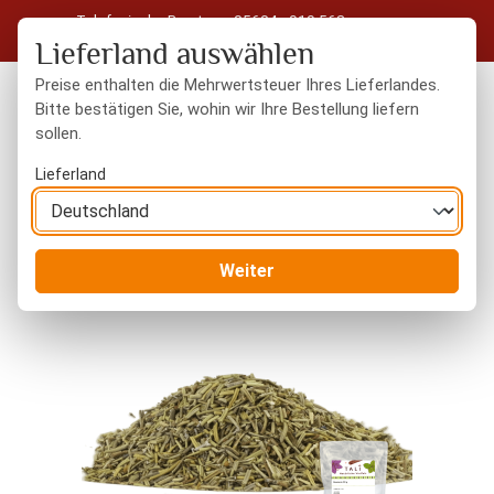
Telefonische Beratung: 05604 - 919 563
Zum Hauptinhalt springen
Kostenloser Versand in Deutschland ab 50 € Warenwert
Lieferland auswählen
Preise enthalten die Mehrwertsteuer Ihres Lieferlandes.
Bitte bestätigen Sie, wohin wir Ihre Bestellung liefern
sollen.
Du hast 0 Produkte
Warenk
Lieferland
Gewürze
Kräuter
Weiter
Bildergalerie überspringen