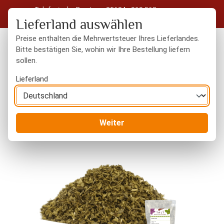
Telefonische Beratung: 05604 - 919 563
Zum Hauptinhalt springen
Kostenloser Versand in Deutschland ab 50 € Warenwert
Lieferland auswählen
Preise enthalten die Mehrwertsteuer Ihres Lieferlandes.
Bitte bestätigen Sie, wohin wir Ihre Bestellung liefern
sollen.
Du hast 0 Produkte
Warenk
Lieferland
Gewürze
Kräuter
Weiter
Bildergalerie überspringen