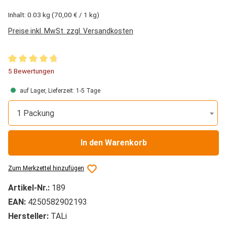
Inhalt:
0.03 kg
(70,00 € / 1 kg)
Preise inkl. MwSt. zzgl. Versandkosten
Durchschnittliche Bewertung von 4.8 von 5 Sternen
5 Bewertungen
auf Lager, Lieferzeit: 1-5 Tage
1 Packung
In den Warenkorb
Zum Merkzettel hinzufügen
Artikel-Nr.:
189
EAN:
4250582902193
Hersteller:
TALi