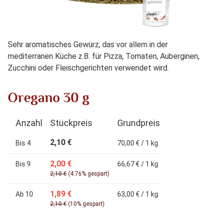
Sehr aromatisches Gewürz, das vor allem in der
mediterranen Küche z.B. für Pizza, Tomaten, Auberginen,
Zucchini oder Fleischgerichten verwendet wird.
Oregano 30 g
Anzahl
Stückpreis
Grundpreis
2,10 €
Bis
4
70,00 € / 1 kg
2,00 €
Bis
9
66,67 € / 1 kg
2,10 €
(4.76% gespart)
1,89 €
Ab
10
63,00 € / 1 kg
2,10 €
(10% gespart)