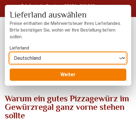
Telefonische Beratung: 05604 - 919 563
Zum Hauptinhalt springen
Kostenloser Versand in Deutschland ab 50 € Warenwert
Lieferland auswählen
Preise enthalten die Mehrwertsteuer Ihres Lieferlandes.
Bitte bestätigen Sie, wohin wir Ihre Bestellung liefern
sollen.
Du hast 0 Produkte
Warenk
Lieferland
Blog
Warum ein gutes Pizzagewürz im Gewürzregal ganz
Weiter
vorne stehen sollte
Warum ein gutes Pizzagewürz im
Gewürzregal ganz vorne stehen
sollte