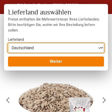
Telefonische Beratung: 05604 - 919 563
Zum Hauptinhalt springen
Kostenloser Versand in Deutschland ab 50 € Warenwert
Lieferland auswählen
Preise enthalten die Mehrwertsteuer Ihres Lieferlandes.
Bitte bestätigen Sie, wohin wir Ihre Bestellung liefern
sollen.
Du hast 0 Produkte
Warenk
Lieferland
Nüsse
naturbelassen
Weiter
Bildergalerie überspringen