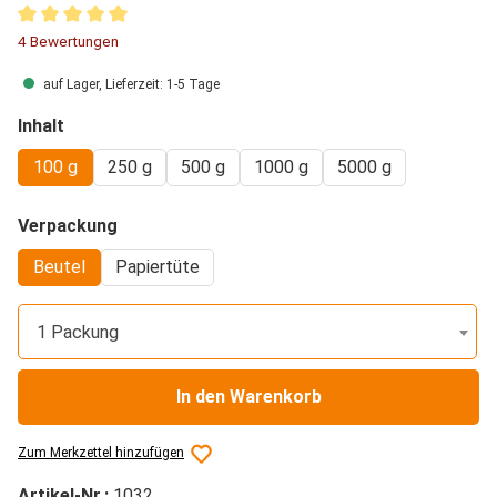
Durchschnittliche Bewertung von 5 von 5 Sternen
4 Bewertungen
auf Lager, Lieferzeit: 1-5 Tage
auswählen
Inhalt
100 g
250 g
500 g
1000 g
5000 g
auswählen
Verpackung
Beutel
Papiertüte
1 Packung
In den Warenkorb
Zum Merkzettel hinzufügen
Artikel-Nr.:
1032