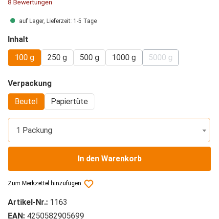
Durchschnittliche Bewertung von 4.69 von 5 Sternen
8 Bewertungen
auf Lager, Lieferzeit: 1-5 Tage
auswählen
Inhalt
100 g
250 g
500 g
1000 g
5000 g
(Diese Option ist z
auswählen
Verpackung
Beutel
Papiertüte
1 Packung
In den Warenkorb
Zum Merkzettel hinzufügen
Artikel-Nr.:
1163
EAN:
4250582905699