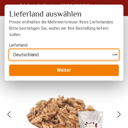
Telefonische Beratung: 05604 - 919 563
Zum Hauptinhalt springen
Kostenloser Versand in Deutschland ab 50 € Warenwert
Lieferland auswählen
Preise enthalten die Mehrwertsteuer Ihres Lieferlandes.
Bitte bestätigen Sie, wohin wir Ihre Bestellung liefern
sollen.
Du hast 0 Produkte
Warenk
Lieferland
Nüsse
naturbelassen
Weiter
Bildergalerie überspringen