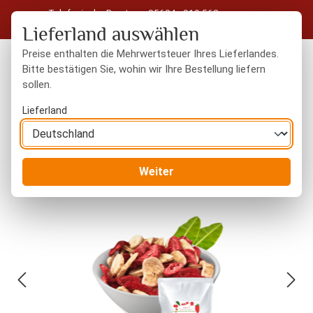
Telefonische Beratung: 05604 - 919 563
Zum Hauptinhalt springen
Kostenloser Versand in Deutschland ab 50 € Warenwert
Lieferland auswählen
Preise enthalten die Mehrwertsteuer Ihres Lieferlandes.
Bitte bestätigen Sie, wohin wir Ihre Bestellung liefern
sollen.
Du hast 0 Produkte
Warenk
Lieferland
Trockenfrüchte
gefriergetrocknet
Weiter
Bildergalerie überspringen