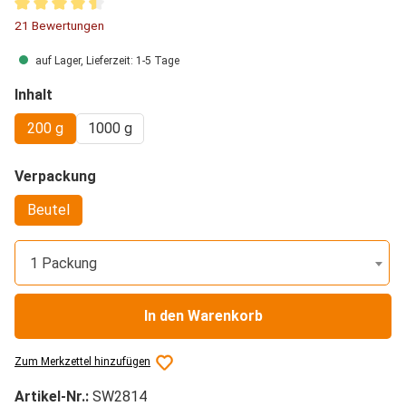
Durchschnittliche Bewertung von 4.62 von 5 Sternen
21 Bewertungen
auf Lager, Lieferzeit: 1-5 Tage
auswählen
Inhalt
200 g
1000 g
auswählen
Verpackung
Beutel
1 Packung
In den Warenkorb
Zum Merkzettel hinzufügen
Artikel-Nr.:
SW2814