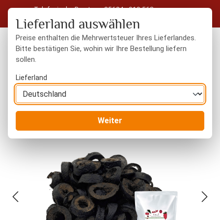
Telefonische Beratung: 05604 - 919 563
Zum Hauptinhalt springen
Kostenloser Versand in Deutschland ab 50 € Warenwert
Lieferland auswählen
Preise enthalten die Mehrwertsteuer Ihres Lieferlandes.
Bitte bestätigen Sie, wohin wir Ihre Bestellung liefern
sollen.
Du hast 0 Produkte
Warenk
Lieferland
Trockenfrüchte
gefriergetrocknet
Weiter
Bildergalerie überspringen