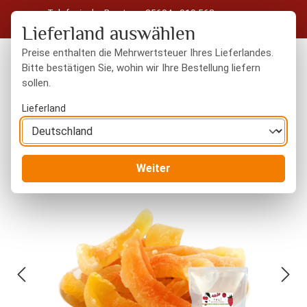
Telefonische Beratung: 05604 - 919 563
Zum Hauptinhalt springen
Kostenloser Versand in Deutschland ab 50 € Warenwert
Lieferland auswählen
Preise enthalten die Mehrwertsteuer Ihres Lieferlandes.
Bitte bestätigen Sie, wohin wir Ihre Bestellung liefern
sollen.
Du hast 0 Produkte
Warenk
Lieferland
Trockenfrüchte
gezuckert / geschwefelt
Weiter
Bildergalerie überspringen