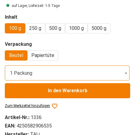
auf Lager, Lieferzeit: 1-5 Tage
auswählen
Inhalt
100 g
250 g
500 g
1000 g
5000 g
auswählen
Verpackung
Beutel
Papiertüte
1 Packung
In den Warenkorb
Zum Merkzettel hinzufügen
Artikel-Nr.:
1336
EAN:
4250582906535
Hersteller:
TALi