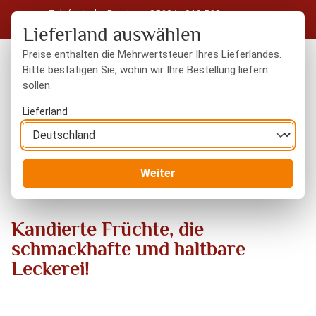
Telefonische Beratung: 05604 - 919 563
Zum Hauptinhalt springen
Kostenloser Versand in Deutschland ab 50 € Warenwert
Lieferland auswählen
Preise enthalten die Mehrwertsteuer Ihres Lieferlandes.
Bitte bestätigen Sie, wohin wir Ihre Bestellung liefern
sollen.
Du hast 0 Produkte
Warenk
Lieferland
Blog
Kandierte Früchte, die schmackhafte und haltbare
Weiter
Leckerei!
Kandierte Früchte, die
schmackhafte und haltbare
Leckerei!