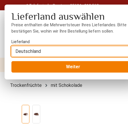
Telefonische Beratung: 05604 - 919 563
 Hauptinhalt springen
Zur Suche springen
Zur Hauptnavigation springen
Lieferland auswählen
Preise enthalten die Mehrwertsteuer Ihres Lieferlandes. Bitte
bestätigen Sie, wohin wir Ihre Bestellung liefern sollen.
Lieferland
Nüsse
Trockenfrüchte
Gewürze
Orient
Weiter
Trockenfrüchte
mit Schokolade
Bildergalerie überspringen