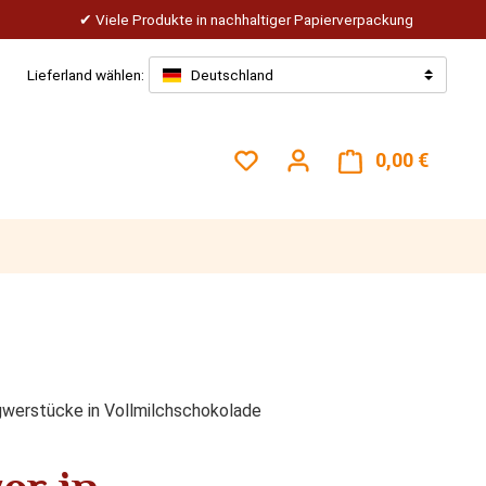
Viele Produkte in nachhaltiger Papierverpackung
Lieferland wählen:
Deutschland
Du hast 0 Produkte auf dem
0,00 €
Warenk
gwerstücke in Vollmilchschokolade