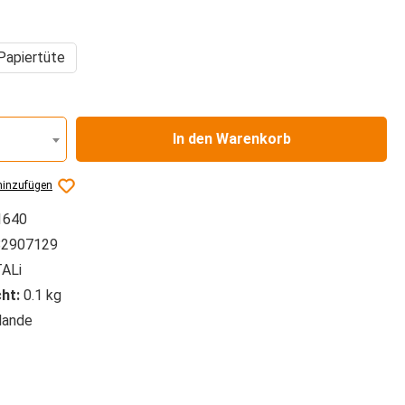
auswählen
Papiertüte
In den Warenkorb
hinzufügen
1640
2907129
ALi
ht:
0.1 kg
lande