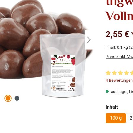
Ingw
Voll
2,55 € 
Inhalt:
0.1 kg
(2
Preise inkl. M
Durchschnitt
4 Bewertungen
auf Lager, Li
auswä
Inhalt
100 g
2