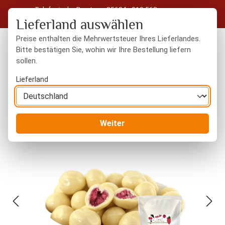
Telefonische Beratung: 05604 - 919 563
Zum Hauptinhalt springen
Kostenloser Versand in Deutschland ab 50 € Warenwert
Lieferland auswählen
Preise enthalten die Mehrwertsteuer Ihres Lieferlandes.
Bitte bestätigen Sie, wohin wir Ihre Bestellung liefern
sollen.
Du hast 0 Produkte
Warenk
Lieferland
Trockenfrüchte
mit Schokolade
Weiter
Bildergalerie überspringen