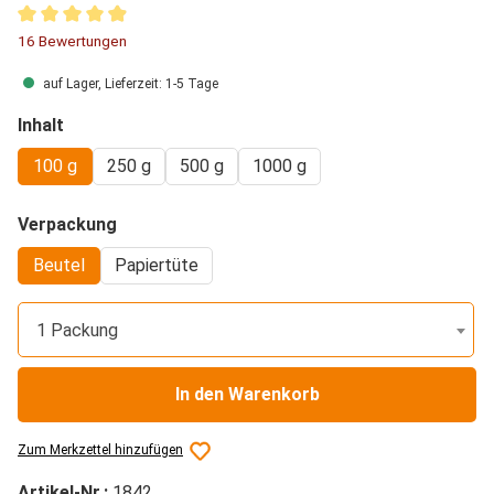
Durchschnittliche Bewertung von 4.91 von 5 Sternen
16 Bewertungen
auf Lager, Lieferzeit: 1-5 Tage
auswählen
Inhalt
100 g
250 g
500 g
1000 g
auswählen
Verpackung
Beutel
Papiertüte
1 Packung
In den Warenkorb
Zum Merkzettel hinzufügen
Artikel-Nr.:
1842