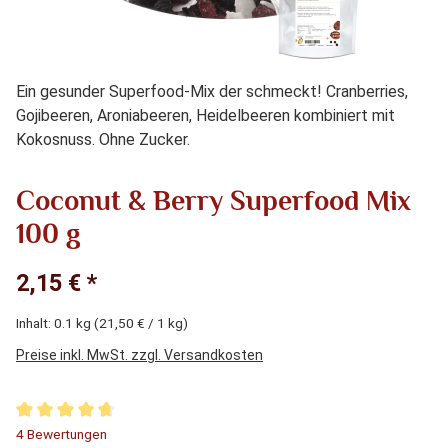
Ein gesunder Superfood-Mix der schmeckt! Cranberries,
Gojibeeren, Aroniabeeren, Heidelbeeren kombiniert mit
Kokosnuss. Ohne Zucker.
Coconut & Berry Superfood Mix
100 g
2,15 € *
Inhalt:
0.1 kg
(21,50 € / 1 kg)
Preise inkl. MwSt. zzgl. Versandkosten
Durchschnittliche Bewertung von 4.75 von 5 Sternen
4 Bewertungen