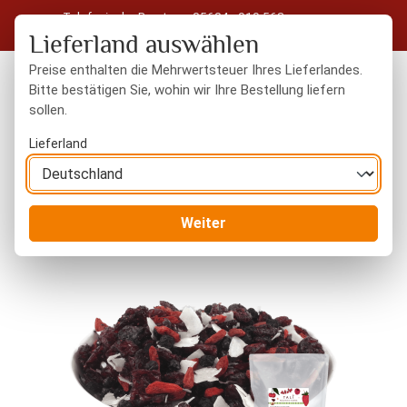
Telefonische Beratung: 05604 - 919 563
Zum Hauptinhalt springen
Kostenloser Versand in Deutschland ab 50 € Warenwert
Lieferland auswählen
Preise enthalten die Mehrwertsteuer Ihres Lieferlandes.
Bitte bestätigen Sie, wohin wir Ihre Bestellung liefern
sollen.
Du hast 0 Produkte
Warenk
Lieferland
Trockenfrüchte
naturbelassen
Weiter
Bildergalerie überspringen