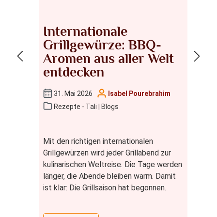
–
Internationale
3
Grillgewürze: BBQ-
S
n
Aromen aus aller Welt
entdecken
31. Mai 2026
Isabel Pourebrahim
Rezepte - Tali | Blogs
ucker
3
äßes
e
Mit den richtigen internationalen
Grillgewürzen wird jeder Grillabend zur
kulinarischen Weltreise. Die Tage werden
länger, die Abende bleiben warm. Damit
ist klar: Die Grillsaison hat begonnen.