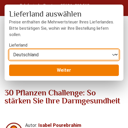
Telefonische Beratung: 05604 - 919 563
Zum Hauptinhalt springen
Kostenloser Versand in Deutschland ab 50 € Warenwert
Lieferland auswählen
Preise enthalten die Mehrwertsteuer Ihres Lieferlandes.
Bitte bestätigen Sie, wohin wir Ihre Bestellung liefern
sollen.
Du hast 0 Produkte
Warenk
Lieferland
Blog
30 Pflanzen Challenge: So stärken Sie Ihre
Weiter
Darmgesundheit
30 Pflanzen Challenge: So
stärken Sie Ihre Darmgesundheit
Autor:
Isabel Pourebrahim