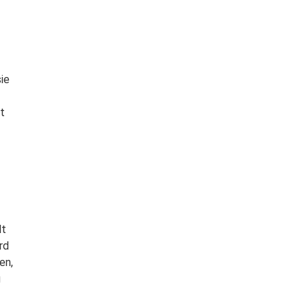
ie
t
lt
rd
en,
u