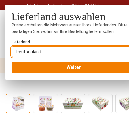
Telefonische Beratung: 05604 - 919 563
 Hauptinhalt springen
Zur Suche springen
Zur Hauptnavigation springen
Lieferland auswählen
Preise enthalten die Mehrwertsteuer Ihres Lieferlandes. Bitte
bestätigen Sie, wohin wir Ihre Bestellung liefern sollen.
Lieferland
Nüsse
Trockenfrüchte
Gewürze
Orient
Weiter
Bildergalerie überspringen