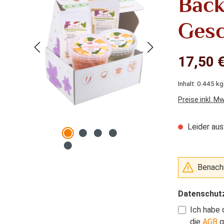
Back
Gesc
17,50 €
Inhalt:
0.445 k
Preise inkl. M
Leider aus
Benachr
Datenschut
Ich habe 
die
AGB
g