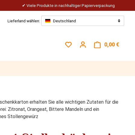
Viele Produkte in nachhaltiger Papierverpackung
Lieferland wählen:
Deutschland
Du hast 0 Produkte auf dem
0,00 €
Warenk
schenkkarton erhalten Sie alle wichtigen Zutaten für die
ei: Zitronat, Orangeat, Bittere Mandeln und ein
hes Stollengewürz