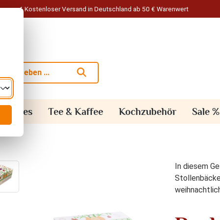
Kostenloser Versand in Deutschland ab 50 € Warenwert
alisches
Tee & Kaffee
Kochzubehör
Sale %
In diesem Ge
Stollenbäcker
weihnachtlic