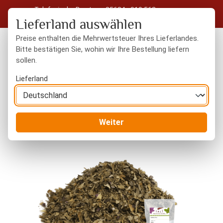
Telefonische Beratung: 05604 - 919 563
Zum Hauptinhalt springen
Kostenloser Versand in Deutschland ab 50 € Warenwert
Lieferland auswählen
Preise enthalten die Mehrwertsteuer Ihres Lieferlandes.
Bitte bestätigen Sie, wohin wir Ihre Bestellung liefern
sollen.
Du hast 0 Produkte
Warenk
Lieferland
Gewürze
Kräuter
Weiter
Bildergalerie überspringen