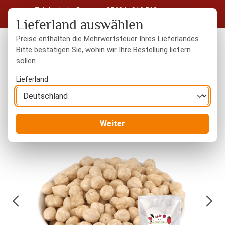
Telefonische Beratung: 05604 - 919 563
Zum Hauptinhalt springen
Kostenloser Versand in Deutschland ab 50 € Warenwert
Lieferland auswählen
Preise enthalten die Mehrwertsteuer Ihres Lieferlandes.
Bitte bestätigen Sie, wohin wir Ihre Bestellung liefern
sollen.
Du hast 0 Produkte
Warenk
Lieferland
Nüsse
naturbelassen
Weiter
Bildergalerie überspringen