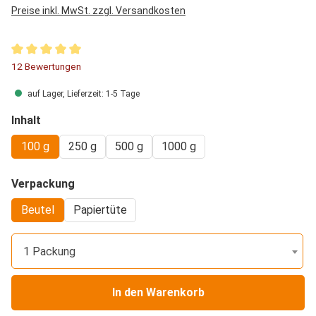
Preise inkl. MwSt. zzgl. Versandkosten
Durchschnittliche Bewertung von 5 von 5 Sternen
12 Bewertungen
auf Lager, Lieferzeit: 1-5 Tage
auswählen
Inhalt
100 g
250 g
500 g
1000 g
auswählen
Verpackung
Beutel
Papiertüte
1 Packung
In den Warenkorb