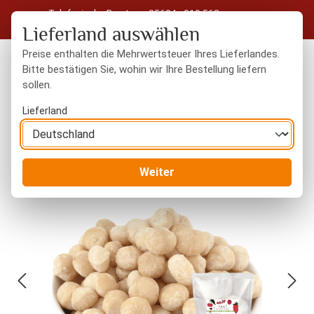
Telefonische Beratung: 05604 - 919 563
Zum Hauptinhalt springen
Kostenloser Versand in Deutschland ab 50 € Warenwert
Lieferland auswählen
Preise enthalten die Mehrwertsteuer Ihres Lieferlandes.
Bitte bestätigen Sie, wohin wir Ihre Bestellung liefern
sollen.
Du hast 0 Produkte
Warenk
Lieferland
Nüsse
naturbelassen
Weiter
Bildergalerie überspringen