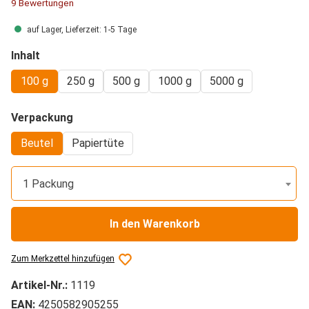
Durchschnittliche Bewertung von 5 von 5 Sternen
9 Bewertungen
auf Lager, Lieferzeit: 1-5 Tage
auswählen
Inhalt
100 g
250 g
500 g
1000 g
5000 g
auswählen
Verpackung
Beutel
Papiertüte
1 Packung
In den Warenkorb
Zum Merkzettel hinzufügen
Artikel-Nr.:
1119
EAN:
4250582905255