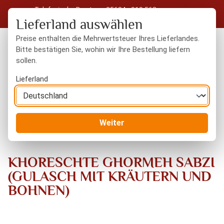
Telefonische Beratung: 05604 - 919 563
Zum Hauptinhalt springen
Kostenloser Versand in Deutschland ab 50 € Warenwert
Lieferland auswählen
Preise enthalten die Mehrwertsteuer Ihres Lieferlandes.
Bitte bestätigen Sie, wohin wir Ihre Bestellung liefern
sollen.
Du hast 0 Produkte
Warenk
Lieferland
Blog
KHORESCHTE GHORMEH SABZI (GULASCH MIT
Weiter
KRÄUTERN UND BOHNEN)
KHORESCHTE GHORMEH SABZI
(GULASCH MIT KRÄUTERN UND
BOHNEN)