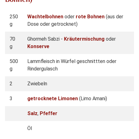
250
Wachtelbohnen
oder
rote Bohnen
(aus der
g
Dose oder getrocknet)
70
Ghormeh Sabzi -
Kräutermischung
oder
g
Konserve
500
Lammfleisch in Würfel geschnittten oder
g
Rindergulasch
2
Zwiebeln
3
getrocknete Limonen
(Limo Amani)
Salz
,
Pfeffer
Öl