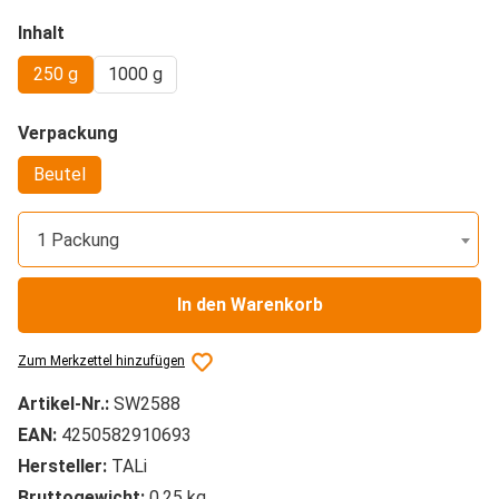
auswählen
Inhalt
250 g
1000 g
auswählen
Verpackung
Beutel
1 Packung
In den Warenkorb
Zum Merkzettel hinzufügen
Artikel-Nr.:
SW2588
EAN:
4250582910693
Hersteller:
TALi
Bruttogewicht:
0.25 kg