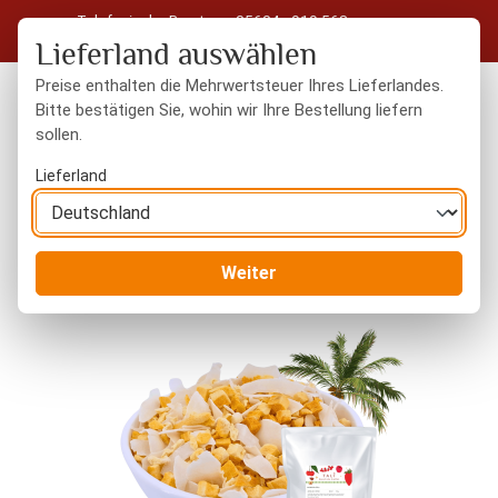
Telefonische Beratung: 05604 - 919 563
Zum Hauptinhalt springen
Kostenloser Versand in Deutschland ab 50 € Warenwert
Lieferland auswählen
Preise enthalten die Mehrwertsteuer Ihres Lieferlandes.
Bitte bestätigen Sie, wohin wir Ihre Bestellung liefern
sollen.
Du hast 0 Produkte
Warenk
Lieferland
Trockenfrüchte
gefriergetrocknet
Weiter
Bildergalerie überspringen