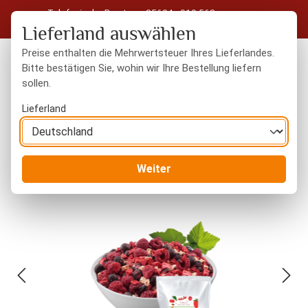
Telefonische Beratung: 05604 - 919 563
Zum Hauptinhalt springen
Kostenloser Versand in Deutschland ab 50 € Warenwert
Lieferland auswählen
Preise enthalten die Mehrwertsteuer Ihres Lieferlandes.
Bitte bestätigen Sie, wohin wir Ihre Bestellung liefern
sollen.
Du hast 0 Produkte
Warenk
Lieferland
Trockenfrüchte
gefriergetrocknet
Weiter
Bildergalerie überspringen