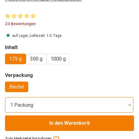
Durchschnittliche Bewertung von 4.91 von 5 Sternen
23 Bewertungen
auf Lager, Lieferzeit: 1-5 Tage
auswählen
Inhalt
175 g
300 g
1000 g
auswählen
Verpackung
Beutel
1 Packung
In den Warenkorb
Zum Merkzettel hinzufügen