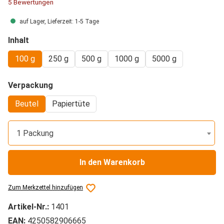
Durchschnittliche Bewertung von 4.8 von 5 Sternen
5 Bewertungen
auf Lager, Lieferzeit: 1-5 Tage
auswählen
Inhalt
100 g
250 g
500 g
1000 g
5000 g
auswählen
Verpackung
Beutel
Papiertüte
1 Packung
In den Warenkorb
Zum Merkzettel hinzufügen
Artikel-Nr.:
1401
EAN:
4250582906665