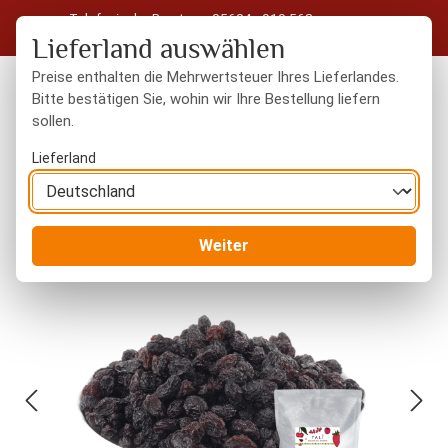
Telefonische Beratung: 05604 - 919 563
Zum Hauptinhalt springen
Kostenloser Versand in Deutschland ab 50 € Warenwert
Lieferland auswählen
Preise enthalten die Mehrwertsteuer Ihres Lieferlandes.
Bitte bestätigen Sie, wohin wir Ihre Bestellung liefern
sollen.
Du hast 0 Produkte
Warenk
Lieferland
Trockenfrüchte
naturbelassen
Weiter
Bildergalerie überspringen