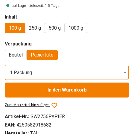
auf Lager, Lieferzeit: 1-5 Tage
auswählen
Inhalt
100 g
250 g
500 g
1000 g
auswählen
Verpackung
Beutel
Papiertüte
1 Packung
In den Warenkorb
Zum Merkzettel hinzufügen
Artikel-Nr.:
SW2756PAPIER
EAN:
4250582918682
Hersteller:
TALi