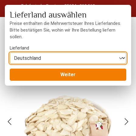
Telefonische Beratung: 05604 - 919 563
Zum Hauptinhalt springen
Kostenloser Versand in Deutschland ab 50 € Warenwert
Lieferland auswählen
Preise enthalten die Mehrwertsteuer Ihres Lieferlandes.
Bitte bestätigen Sie, wohin wir Ihre Bestellung liefern
sollen.
Du hast 0 Produkte
Warenk
Lieferland
Nüsse
naturbelassen
Weiter
Bildergalerie überspringen