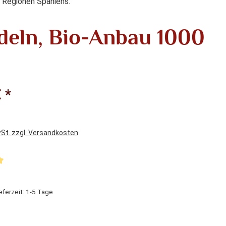
 Regionen Spaniens.
eln, Bio-Anbau 1000
 *
wSt. zzgl. Versandkosten
liche Bewertung von 5 von 5 Sternen
eferzeit: 1-5 Tage
hlen