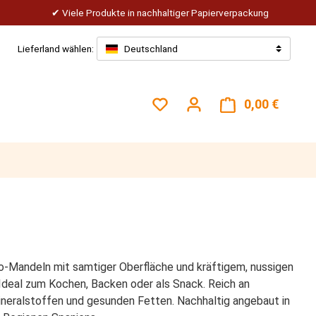
Viele Produkte in nachhaltiger Papierverpackung
Lieferland wählen:
Deutschland
Du hast 0 Produkte auf dem
0,00 €
Warenk
o-Mandeln mit samtiger Oberfläche und kräftigem, nussigen
deal zum Kochen, Backen oder als Snack. Reich an
ineralstoffen und gesunden Fetten. Nachhaltig angebaut in