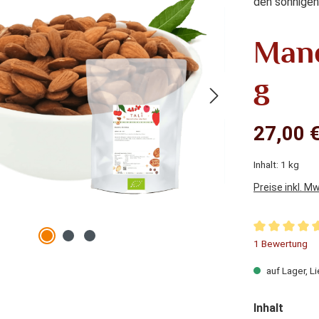
den sonnigen
Mand
g
27,00 €
Inhalt:
1 kg
Preise inkl. M
Durchschnitt
1 Bewertung
auf Lager, Li
auswä
Inhalt