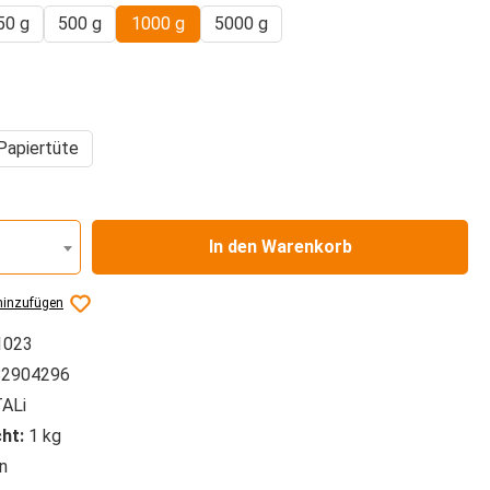
50 g
500 g
1000 g
5000 g
auswählen
Papiertüte
In den Warenkorb
hinzufügen
1023
2904296
ALi
ht:
1 kg
n