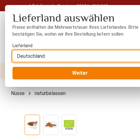
Telefonische Beratung: 05604 - 919 563
 Hauptinhalt springen
Zur Suche springen
Zur Hauptnavigation springen
Lieferland auswählen
Preise enthalten die Mehrwertsteuer Ihres Lieferlandes. Bitte
bestätigen Sie, wohin wir Ihre Bestellung liefern sollen.
Lieferland
Nüsse
Trockenfrüchte
Gewürze
Orient
Weiter
Nüsse
naturbelassen
Bildergalerie überspringen