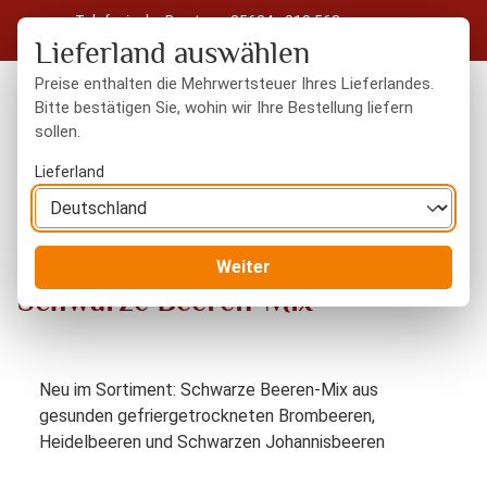
Telefonische Beratung: 05604 - 919 563
Zum Hauptinhalt springen
Kostenloser Versand in Deutschland ab 50 € Warenwert
Lieferland auswählen
Preise enthalten die Mehrwertsteuer Ihres Lieferlandes.
Bitte bestätigen Sie, wohin wir Ihre Bestellung liefern
sollen.
Du hast 0 Produkte
Warenk
Lieferland
Schwarze Beeren-Mix
Blog
Weiter
Schwarze Beeren-Mix
Neu im Sortiment: Schwarze Beeren-Mix aus
gesunden gefriergetrockneten Brombeeren,
Heidelbeeren und Schwarzen Johannisbeeren