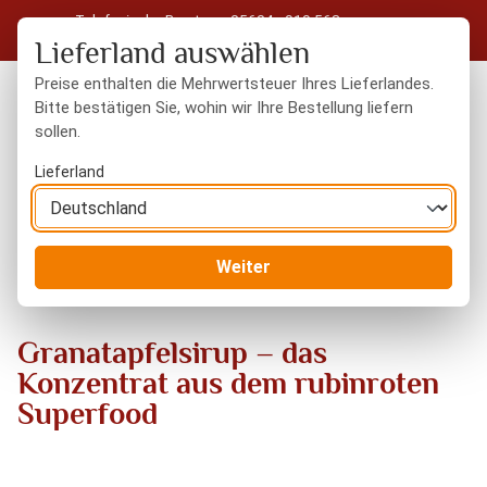
Telefonische Beratung: 05604 - 919 563
Zum Hauptinhalt springen
Kostenloser Versand in Deutschland ab 50 € Warenwert
Lieferland auswählen
Preise enthalten die Mehrwertsteuer Ihres Lieferlandes.
Bitte bestätigen Sie, wohin wir Ihre Bestellung liefern
sollen.
Du hast 0 Produkte
Warenk
Lieferland
Blog
Granatapfelsirup – das Konzentrat aus dem rubinroten
Weiter
Superfood
Granatapfelsirup – das
Konzentrat aus dem rubinroten
Superfood