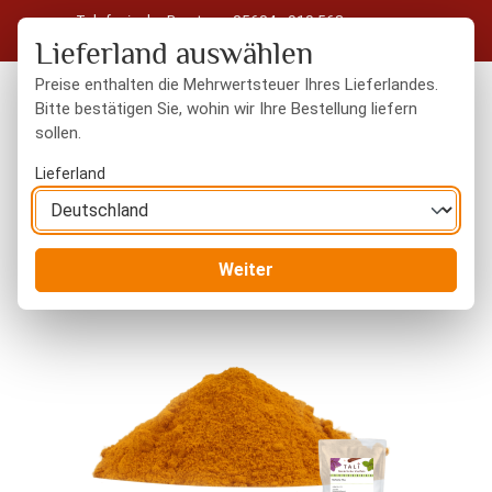
Telefonische Beratung: 05604 - 919 563
Zum Hauptinhalt springen
Kostenloser Versand in Deutschland ab 50 € Warenwert
Lieferland auswählen
Preise enthalten die Mehrwertsteuer Ihres Lieferlandes.
Bitte bestätigen Sie, wohin wir Ihre Bestellung liefern
sollen.
Du hast 0 Produkte
Warenk
Lieferland
Gewürze
gemahlene Gewürze
Weiter
Bildergalerie überspringen