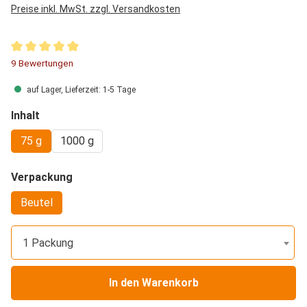
Preise inkl. MwSt. zzgl. Versandkosten
Durchschnittliche Bewertung von 4.94 von 5 Sternen
9 Bewertungen
auf Lager, Lieferzeit: 1-5 Tage
auswählen
Inhalt
75 g
1000 g
auswählen
Verpackung
Beutel
1 Packung
In den Warenkorb