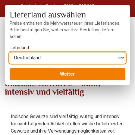
Telefonische Beratung: 05604 - 919 563
Zum Hauptinhalt springen
Kostenloser Versand in Deutschland ab 50 € Warenwert
Lieferland auswählen
Preise enthalten die Mehrwertsteuer Ihres Lieferlandes.
Bitte bestätigen Sie, wohin wir Ihre Bestellung liefern
sollen.
Du hast 0 Produkte
Warenk
Lieferland
Indische Gewürze – bunt, intensiv und vielfältig
Blog
Weiter
Indische Gewürze – bunt,
intensiv und vielfältig
Indische Gewürze sind vielfältig, würzig und intensiv.
Im nachfolgenden Artikel stellen wir die beliebtesten
Gewürze und ihre Verwendungsmöglichkeiten vor.