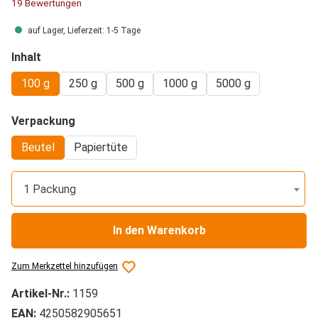
Durchschnittliche Bewertung von 4.92 von 5 Sternen
19 Bewertungen
auf Lager, Lieferzeit: 1-5 Tage
auswählen
Inhalt
100 g
250 g
500 g
1000 g
5000 g
auswählen
Verpackung
Beutel
Papiertüte
1 Packung
In den Warenkorb
Zum Merkzettel hinzufügen
Artikel-Nr.:
1159
EAN:
4250582905651