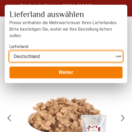
Telefonische Beratung: 05604 - 919 563
Zum Hauptinhalt springen
Kostenloser Versand in Deutschland ab 50 € Warenwert
Lieferland auswählen
Preise enthalten die Mehrwertsteuer Ihres Lieferlandes.
Bitte bestätigen Sie, wohin wir Ihre Bestellung liefern
sollen.
Du hast 0 Produkte
Warenk
Lieferland
Nüsse
naturbelassen
Weiter
Bildergalerie überspringen