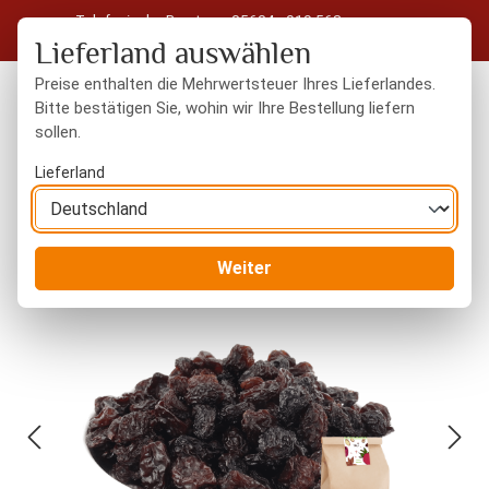
Telefonische Beratung: 05604 - 919 563
Zum Hauptinhalt springen
Kostenloser Versand in Deutschland ab 50 € Warenwert
Lieferland auswählen
Preise enthalten die Mehrwertsteuer Ihres Lieferlandes.
Bitte bestätigen Sie, wohin wir Ihre Bestellung liefern
sollen.
Du hast 0 Produkte
Warenk
Lieferland
Trockenfrüchte
naturbelassen
Weiter
Bildergalerie überspringen