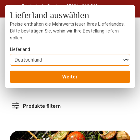
Telefonische Beratung: 05604 - 919 563
Zum Hauptinhalt springen
Kostenloser Versand in Deutschland ab 50 € Warenwert
Lieferland auswählen
Preise enthalten die Mehrwertsteuer Ihres Lieferlandes.
Bitte bestätigen Sie, wohin wir Ihre Bestellung liefern
sollen.
Du hast 0 Produkte
Warenk
Lieferland
Blog
Weiter
Produkte filtern