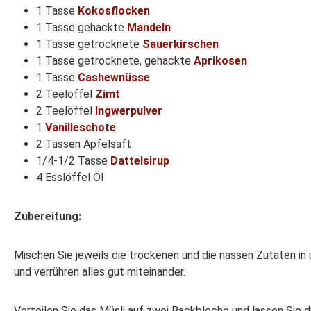
1 Tasse
Kokosflocken
1 Tasse gehackte
Mandeln
1 Tasse getrocknete
Sauerkirschen
1 Tasse getrocknete, gehackte
Aprikosen
1 Tasse
Cashewnüsse
2 Teelöffel
Zimt
2 Teelöffel
Ingwerpulver
1
Vanilleschote
2 Tassen Apfelsaft
1/4-1/2 Tasse
Dattelsirup
4 Esslöffel Öl
Zubereitung:
Mischen Sie jeweils die trockenen und die nassen Zutaten in
und verrühren alles gut miteinander.
Verteilen Sie das Müsli auf zwei Backbleche und lassen Sie 