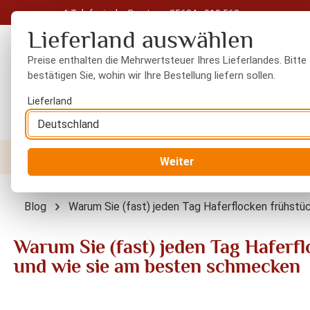
Telefonische Beratung: 05604 - 919 563
 Hauptinhalt springen
Zur Suche springen
Zur Hauptnavigation springen
Lieferland auswählen
Preise enthalten die Mehrwertsteuer Ihres Lieferlandes. Bitte
bestätigen Sie, wohin wir Ihre Bestellung liefern sollen.
Lieferland
Nüsse
Trockenfrüchte
Gewürze
Orient
Weiter
Blog
Warum Sie (fast) jeden Tag Haferflocken frühstü
Warum Sie (fast) jeden Tag Haferfl
und wie sie am besten schmecken