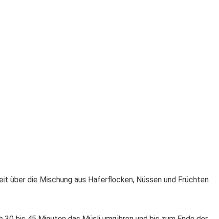
keit über die Mischung aus Haferflocken, Nüssen und Früchten
ch 30 bis 45 Minuten das Müsli umrühren und bis zum Ende der