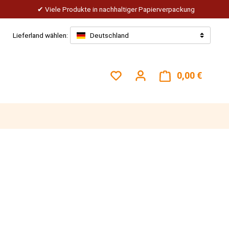
Viele Produkte in nachhaltiger Papierverpackung
Lieferland wählen:
Deutschland
Du hast 0 Produkte auf dem
0,00 €
Warenk