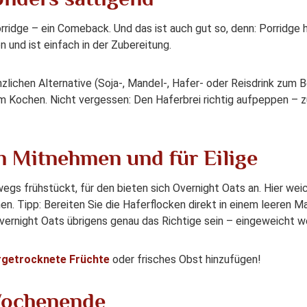
ridge – ein Comeback. Und das ist auch gut so, denn: Porridge hä
 und ist einfach in der Zubereitung.
lichen Alternative (Soja-, Mandel-, Hafer- oder Reisdrink zum Be
m Kochen. Nicht vergessen: Den Haferbrei richtig aufpeppen – 
m Mitnehmen und für Eilige
egs frühstückt, für den bieten sich Overnight Oats an. Hier we
en. Tipp: Bereiten Sie die Haferflocken direkt in einem leeren 
vernight Oats übrigens genau das Richtige sein – eingeweicht we
rgetrocknete Früchte
oder frisches Obst hinzufügen!
 Wochenende