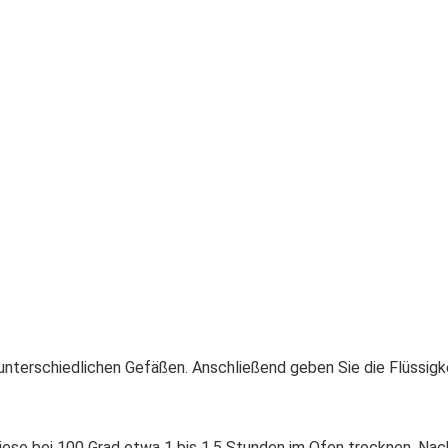
 unterschiedlichen Gefäßen. Anschließend geben Sie die Flüssig
diese bei 100 Grad etwa 1 bis 1,5 Stunden im Ofen trocknen. Na